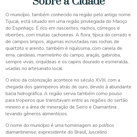
Sobre a Cidade
O município, também conhecido na região pelo antigo nome
Tijucal, está situado em uma região privilegiada do Maciço
do Espinhaço. É rico em nascentes, riachos, córregos e
ribeirões, com muitas cachoeiras. A flora, típica do cerrado e
de campos limpos, algumas incrustadas nas rochas de
quartzito e arenito, também é riquíssima, com canela de
ema, candeias, marmelinho do campo, araçás, gabiroba,
sempre vivas, orquídeas e os capins dourado e esmeralda,
usadas no artesanato local.
O início da colonização acontece no século XVIII, com a
chegada dos garimpeiros atrás de ouro, devido à abundante
bacia hidrográfica. A região servia também como pouso
para tropeiros que transitavam entre as regiões do sertão
mineiro e a área de mineração de Serro e Diamantina
levando gêneros alimentícios.
O nome do município é uma homenagem ao político
diamantinense, expresidente do Brasil, Juscelino