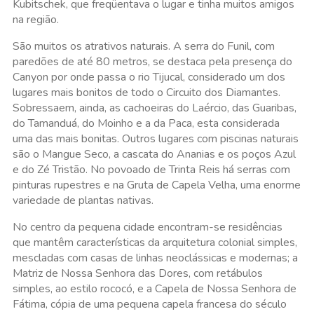
Kubitschek, que freqüentava o lugar e tinha muitos amigos
na região.
São muitos os atrativos naturais. A serra do Funil, com
paredões de até 80 metros, se destaca pela presença do
Canyon por onde passa o rio Tijucal, considerado um dos
lugares mais bonitos de todo o Circuito dos Diamantes.
Sobressaem, ainda, as cachoeiras do Laércio, das Guaribas,
do Tamanduá, do Moinho e a da Paca, esta considerada
uma das mais bonitas. Outros lugares com piscinas naturais
são o Mangue Seco, a cascata do Ananias e os poços Azul
e do Zé Tristão. No povoado de Trinta Reis há serras com
pinturas rupestres e na Gruta de Capela Velha, uma enorme
variedade de plantas nativas.
No centro da pequena cidade encontram-se residências
que mantêm características da arquitetura colonial simples,
mescladas com casas de linhas neoclássicas e modernas; a
Matriz de Nossa Senhora das Dores, com retábulos
simples, ao estilo rococó, e a Capela de Nossa Senhora de
Fátima, cópia de uma pequena capela francesa do século