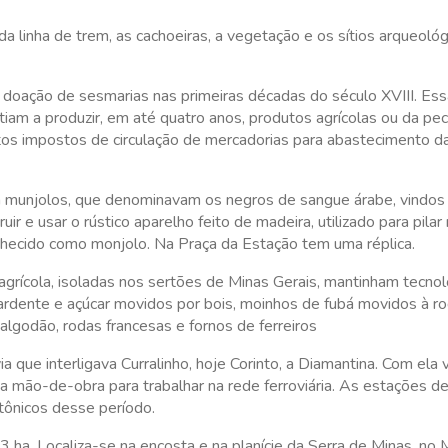
da linha de trem, as cachoeiras, a vegetação e os sítios arqueoló
à doação de sesmarias nas primeiras décadas do século XVIII. Es
m a produzir, em até quatro anos, produtos agrícolas ou da pec
tos impostos de circulação de mercadorias para abastecimento d
a munjolos, que denominavam os negros de sangue árabe, vindos
e usar o rústico aparelho feito de madeira, utilizado para pilar 
nhecido como monjolo. Na Praça da Estação tem uma réplica.
rícola, isoladas nos sertões de Minas Gerais, mantinham tecnolo
rdente e açúcar movidos por bois, moinhos de fubá movidos à ro
 algodão, rodas francesas e fornos de ferreiros
a que interligava Curralinho, hoje Corinto, a Diamantina. Com ela 
a mão-de-obra para trabalhar na rede ferroviária. As estações d
tônicos desse período.
a. Localiza-se na encosta e na planície da Serra de Minas, no 