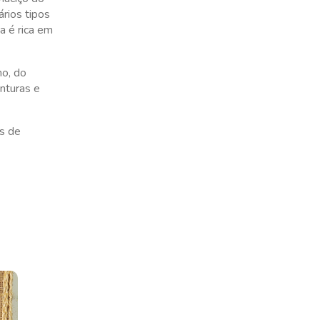
ários tipos
a é rica em
no, do
inturas e
os de