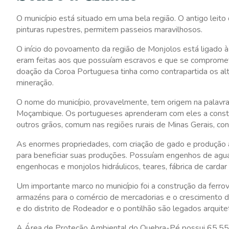
O município está situado em uma bela região. O antigo leito 
pinturas rupestres, permitem passeios maravilhosos.
O início do povoamento da região de Monjolos está ligado 
eram feitas aos que possuíam escravos e que se comprometia
doação da Coroa Portuguesa tinha como contrapartida os al
mineração.
O nome do município, provavelmente, tem origem na palavr
Moçambique. Os portugueses aprenderam com eles a construir 
outros grãos, comum nas regiões rurais de Minas Gerais, co
As enormes propriedades, com criação de gado e produção ag
para beneficiar suas produções. Possuíam engenhos de agua
engenhocas e monjolos hidráulicos, teares, fábrica de cardar
Um importante marco no município foi a construção da ferrovi
armazéns para o comércio de mercadorias e o crescimento d
e do distrito de Rodeador e o pontilhão são legados arquite
A Área de Proteção Ambiental do Quebra-Pé possui 65.553 h