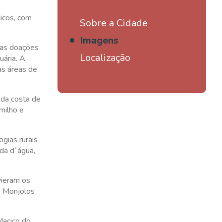
gicos, com
Sobre a Cidade
Imagens
sas doações
Localização
uária. A
as áreas de
 da costa de
milho e
gias rurais
da d´água,
vieram os
e Monjolos
Maciço do